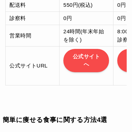
配送料
550円(税込)
0円
診察料
0円
0円
24時間(年末年始
8:00
営業時間
を除く)
診察)
公式サイト
へ
公式サイトURL
簡単に痩せる食事に関する方法4選