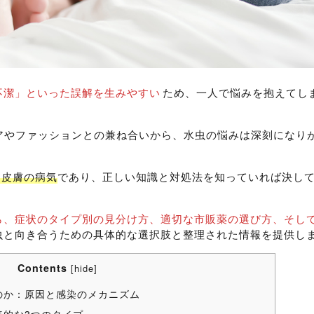
不潔」といった誤解を生みやすい
ため、一人で悩みを抱えてし
ケアやファッションとの兼ね合いから、水虫の悩みは深刻になり
る皮膚の病気
であり、正しい知識と対処法を知っていれば決し
ら、症状のタイプ別の見分け方、適切な市販薬の選び方、そし
虫と向き合うための具体的な選択肢と整理された情報を提供し
Contents
[
hide
]
のか：原因と感染のメカニズム