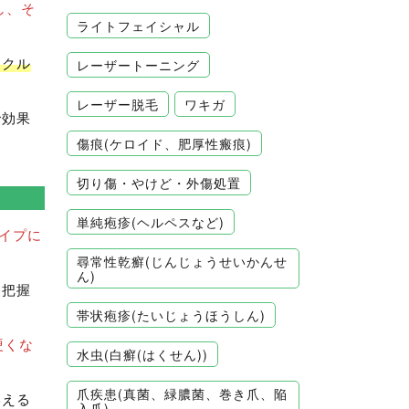
し、そ
ライトフェイシャル
イクル
レーザートーニング
レーザー脱毛
ワキガ
で効果
傷痕(ケロイド、肥厚性瘢痕)
切り傷・やけど・外傷処置
単純疱疹(ヘルペスなど)
イプに
尋常性乾癬(じんじょうせいかんせ
ん)
を把握
帯状疱疹(たいじょうほうしん)
硬くな
水虫(白癬(はくせん))
爪疾患(真菌、緑膿菌、巻き爪、陥
いえる
入爪)