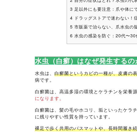
2
自分の症状はどれ？水虫の代表
3
足以外にも要注意：爪や体に
4
ドラッグストアで迷わない！
5
市販薬で治らない、爪水虫の
6
水虫の感染を防ぐ：20代〜3
水虫（白癬）はなぜ発生するの
水虫は、
白癬菌というカビの一種が、皮膚の
病です。
白癬菌は、高温多湿の環境とケラチンを栄養
になります。
白癬菌は、髪の毛やホコリ、垢といったケラ
に残りやすい性質を持っています。
裸足で歩く共用のバスマットや、長時間履き