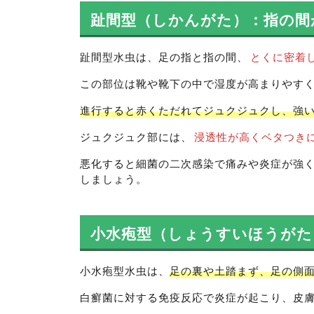
趾間型（しかんがた）：指の間
趾間型水虫は、足の指と指の間、
とくに密着
この部位は靴や靴下の中で湿度が高まりやす
進行すると赤くただれてジュクジュクし、強
ジュクジュク部には、
浸透性が高くベタつき
悪化すると細菌の二次感染で痛みや炎症が強
しましょう。
小水疱型（しょうすいほうがた
小水疱型水虫は、
足の裏や土踏まず、足の側
白癬菌に対する免疫反応で炎症が起こり、皮