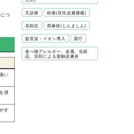
爪診療
粉瘤(良性皮膚腫瘍)
択につ
花粉症
蕁麻疹(じんましん)
超音波・イオン導入
面疔
食べ物アレルギー、金属、化粧
品、洗剤による接触皮膚炎
痛い
を潰
やす