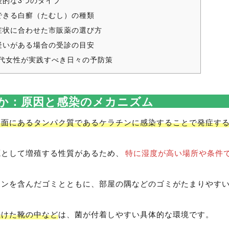
的な3つのタイプ
できる白癬（たむし）の種類
症状に合わせた市販薬の選び方
疑いがある場合の受診の目安
0代女性が実践すべき日々の予防策
か：原因と感染のメカニズム
表面にあるタンパク質であるケラチンに感染することで発症す
源として増殖する性質があるため、
特に湿度が高い場所や条件
チンを含んだゴミとともに、部屋の隅などのゴミがたまりやす
続けた靴の中など
は、菌が付着しやすい具体的な環境です。