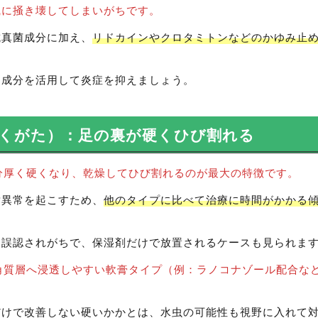
識に掻き壊してしまいがちです。
抗真菌成分に加え、
リドカインやクロタミトンなどのかゆみ止
め成分を活用して炎症を抑えましょう。
くがた）：足の裏が硬くひび割れる
分厚く硬くなり、乾燥してひび割れるのが最大の特徴です。
謝異常を起こすため、
他のタイプに比べて治療に時間がかかる
と誤認されがちで、保湿剤だけで放置されるケースも見られま
角質層へ浸透しやすい軟膏タイプ（例：ラノコナゾール配合な
だけで改善しない硬いかかとは、水虫の可能性も視野に入れて