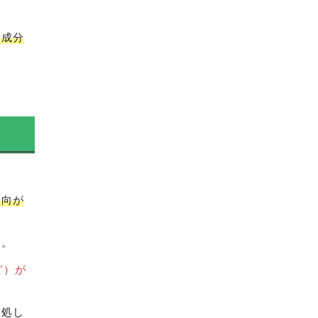
め成分
傾向が
す。
ど）が
対処し