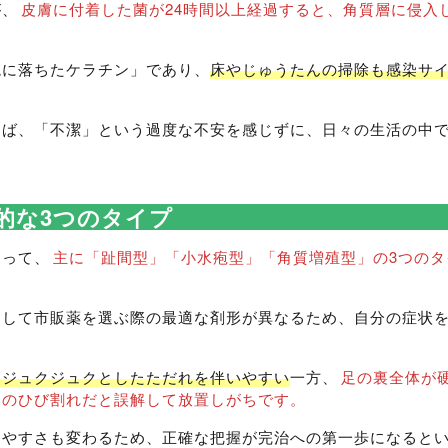
が、
皮膚に付着した菌が24時間以上経過すると、角質層に侵入
境に落ちたケラチン」であり、
床やじゅうたんの掃除も感染サ
けば、「不潔」という過度な不安を感じずに、日々の生活の中
的な3つのタイプ
よって、
主に「趾間型」「小水疱型」「角質増殖型」の3つのタ
そして市販薬を選ぶ際の最適な剤形が異なるため、自分の症状
とジュクジュクとしたただれを伴いやすい
一方、
足の裏全体が
冬のひび割れだと誤解して放置しがちです。
しやすさも変わるため、正確な把握が完治への第一歩になると