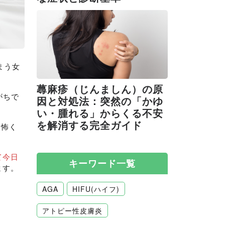
まう女
蕁麻疹（じんましん）の原
がちで
因と対処法：突然の「かゆ
い・腫れる」からくる不安
を解消する完全ガイド
て怖く
て今日
キーワード一覧
ます。
AGA
HIFU(ハイフ)
アトピー性皮膚炎