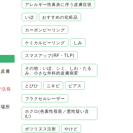
アレルギー性鼻炎に伴う皮膚症状
いぼ
おすすめの化粧品
カーボンピーリング
ケミカルピーリング
しみ
スマスアップ(RF・TLP)
その他：いぼ、シミ、しわ・たる
る
皮膚
み、小さな外科的皮膚病変
とびひ
ニキビ
ピアス
で活発
フラクセルレーザー
い場所
ホクロ(色素性母斑／悪性疑い含
む)
ボツリヌス注射
やけど