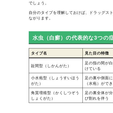
でしょう。
自分のタイプを理解しておけば、ドラッグス
ながります。
水虫（白癬）の代表的な3つの
タイプ名
見た目の特徴
足の指の間が白
趾間型（しかんがた）
けている
小水疱型（しょうすいほう
足の裏や側面に
がた）
（水疱）ができ
角質増殖型（かくしつぞう
足の裏全体が分
しょくがた）
び割れを伴う