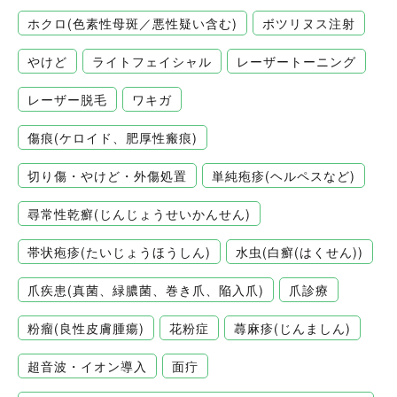
ホクロ(色素性母斑／悪性疑い含む)
ボツリヌス注射
やけど
ライトフェイシャル
レーザートーニング
レーザー脱毛
ワキガ
傷痕(ケロイド、肥厚性瘢痕)
切り傷・やけど・外傷処置
単純疱疹(ヘルペスなど)
尋常性乾癬(じんじょうせいかんせん)
帯状疱疹(たいじょうほうしん)
水虫(白癬(はくせん))
爪疾患(真菌、緑膿菌、巻き爪、陥入爪)
爪診療
粉瘤(良性皮膚腫瘍)
花粉症
蕁麻疹(じんましん)
超音波・イオン導入
面疔