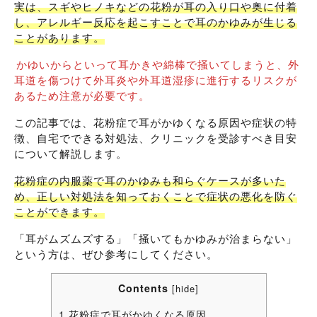
実は、スギやヒノキなどの花粉が耳の入り口や奥に付着
し、アレルギー反応を起こすことで耳のかゆみが生じる
ことがあります。
かゆいからといって耳かきや綿棒で掻いてしまうと、外
耳道を傷つけて外耳炎や外耳道湿疹に進行するリスクが
あるため注意が必要です。
この記事では、花粉症で耳がかゆくなる原因や症状の特
徴、自宅でできる対処法、クリニックを受診すべき目安
について解説します。
花粉症の内服薬で耳のかゆみも和らぐケースが多いた
め、正しい対処法を知っておくことで症状の悪化を防ぐ
ことができます。
「耳がムズムズする」「掻いてもかゆみが治まらない」
という方は、ぜひ参考にしてください。
Contents
[
hide
]
1
花粉症で耳がかゆくなる原因