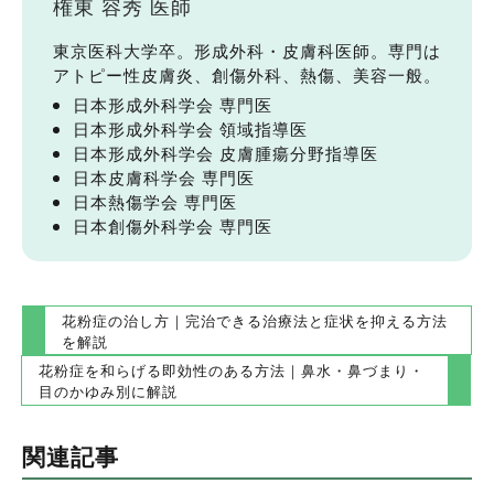
権東 容秀 医師
東京医科大学卒。形成外科・皮膚科医師。専門は
アトピー性皮膚炎、創傷外科、熱傷、美容一般。
日本形成外科学会 専門医
日本形成外科学会 領域指導医
日本形成外科学会 皮膚腫瘍分野指導医
日本皮膚科学会 専門医
日本熱傷学会 専門医
日本創傷外科学会 専門医
投
花粉症の治し方｜完治できる治療法と症状を抑える方法
を解説
稿
花粉症を和らげる即効性のある方法｜鼻水・鼻づまり・
ナ
目のかゆみ別に解説
ビ
ゲ
関連記事
ー