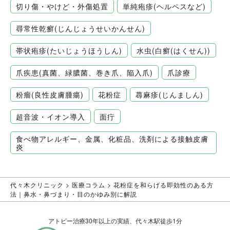
切り傷・やけど・外傷処置
単純疱疹(ヘルペスなど)
尋常性乾癬(じんじょうせいかんせん)
帯状疱疹(たいじょうほうしん)
水虫(白癬(はくせん))
爪疾患(真菌、緑膿菌、巻き爪、陥入爪)
爪診療
粉瘤(良性皮膚腫瘍)
花粉症
蕁麻疹(じんましん)
超音波・イオン導入
面疔
食べ物アレルギー、金属、化粧品、洗剤による接触皮膚
炎
代々木クリニック
>
医療コラム
>
花粉症を和らげる即効性のある方
法｜鼻水・鼻づまり・目のかゆみ別に解説
アトピー治療30年以上の実績、代々木駅徒歩1分