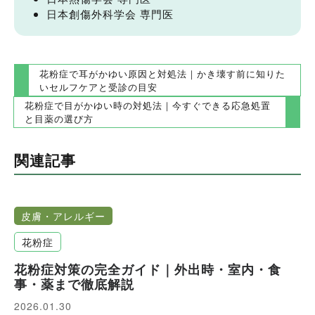
日本創傷外科学会 専門医
投
花粉症で耳がかゆい原因と対処法｜かき壊す前に知りた
いセルフケアと受診の目安
稿
花粉症で目がかゆい時の対処法｜今すぐできる応急処置
ナ
と目薬の選び方
ビ
ゲ
関連記事
ー
シ
ョ
皮膚・アレルギー
ン
花粉症
花粉症対策の完全ガイド｜外出時・室内・食
事・薬まで徹底解説
2026.01.30