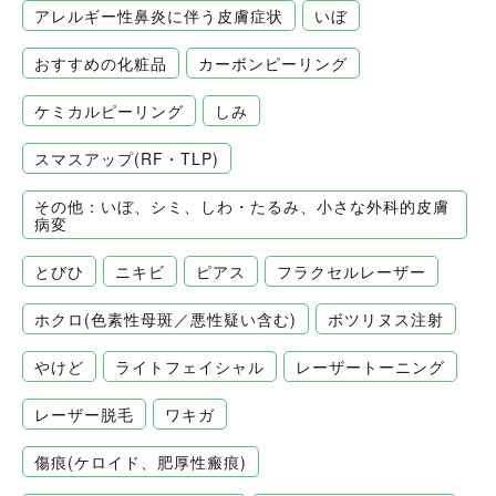
アレルギー性鼻炎に伴う皮膚症状
いぼ
おすすめの化粧品
カーボンピーリング
ケミカルピーリング
しみ
スマスアップ(RF・TLP)
その他：いぼ、シミ、しわ・たるみ、小さな外科的皮膚
病変
とびひ
ニキビ
ピアス
フラクセルレーザー
ホクロ(色素性母斑／悪性疑い含む)
ボツリヌス注射
やけど
ライトフェイシャル
レーザートーニング
レーザー脱毛
ワキガ
傷痕(ケロイド、肥厚性瘢痕)